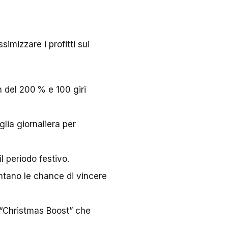
imizzare i profitti sui
h del 200 % e 100 giri
glia giornaliera per
il periodo festivo.
entano le chance di vincere
 “Christmas Boost” che