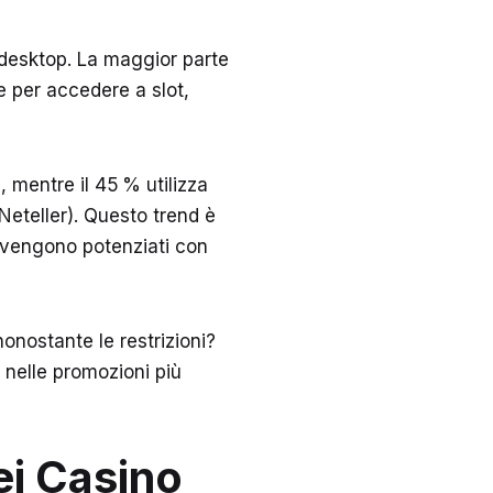
 desktop. La maggior parte
ve per accedere a slot,
 mentre il 45 % utilizza
 Neteller). Questo trend è
o vengono potenziati con
onostante le restrizioni?
e nelle promozioni più
ei Casino