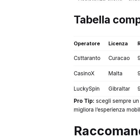
Tabella comp
Operatore
Licenza
Csttaranto
Curacao
CasinoX
Malta
LuckySpin
Gibraltar
Pro Tip:
scegli sempre un o
migliora l’esperienza mobil
Raccomanda