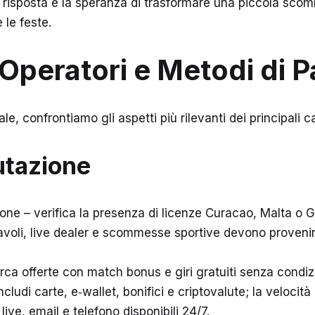
a risposta è la speranza di trasformare una piccola sco
 le feste.
Operatori e Metodi di
eale, confrontiamo gli aspetti più rilevanti dei principal
lutazione
ne – verifica la presenza di licenze Curacao, Malta o Gi
, tavoli, live dealer e scommesse sportive devono proveni
ca offerte con match bonus e giri gratuiti senza condiz
ludi carte, e‑wallet, bonifici e criptovalute; la velocità 
live, email e telefono disponibili 24/7.