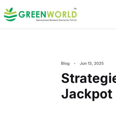
Blog
Jun 13, 2025
Strategi
Jackpot 