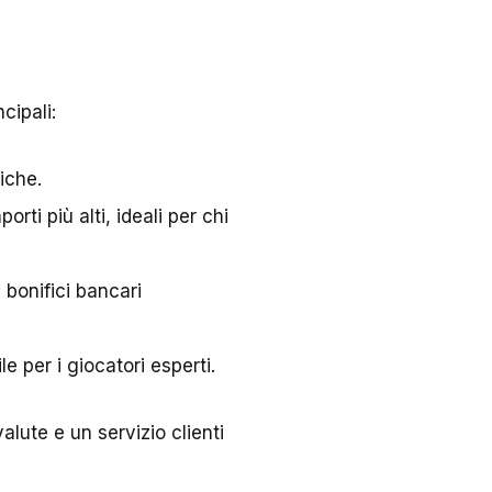
cipali:
iche.
rti più alti, ideali per chi
 bonifici bancari
e per i giocatori esperti.
alute e un servizio clienti